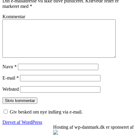
Din e-mailadresse vil ikke blive publiceret.
Krævede felter er
markeret med
*
Kommentar
Navn
*
E-mail
*
Websted
Giv besked om nye indlæg via e-mail.
Drevet af WordPress
Hosting af wp-danmark.dk er sponseret af