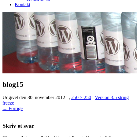
Kontakt
blog15
Udgivet den
30. november 2012
i
,
250 × 250
i
Version 3.5 string
freeze
← Forrige
Skriv et svar