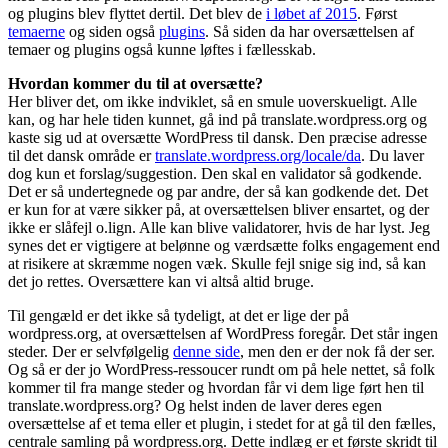
og plugins blev flyttet dertil. Det blev de
i løbet af 2015
. Først
temaerne
og siden også
plugins
. Så siden da har oversættelsen af
temaer og plugins også kunne løftes i fællesskab.
Hvordan kommer du til at oversætte?
Her bliver det, om ikke indviklet, så en smule uoverskueligt. Alle
kan, og har hele tiden kunnet, gå ind på translate.wordpress.org og
kaste sig ud at oversætte WordPress til dansk. Den præcise adresse
til det dansk område er
translate.wordpress.org/locale/da
. Du laver
dog kun et forslag/suggestion. Den skal en validator så godkende.
Det er så undertegnede og par andre, der så kan godkende det. Det
er kun for at være sikker på, at oversættelsen bliver ensartet, og der
ikke er slåfejl o.lign. Alle kan blive validatorer, hvis de har lyst. Jeg
synes det er vigtigere at belønne og værdsætte folks engagement end
at risikere at skræmme nogen væk. Skulle fejl snige sig ind, så kan
det jo rettes. Oversættere kan vi altså altid bruge.
Til gengæld er det ikke så tydeligt, at det er lige der på
wordpress.org, at oversættelsen af WordPress foregår. Det står ingen
steder. Der er selvfølgelig
denne side
, men den er der nok få der ser.
Og så er der jo WordPress-ressoucer rundt om på hele nettet, så folk
kommer til fra mange steder og hvordan får vi dem lige ført hen til
translate.wordpress.org? Og helst inden de laver deres egen
oversættelse af et tema eller et plugin, i stedet for at gå til den fælles,
centrale samling på wordpress.org. Dette indlæg er et første skridt til