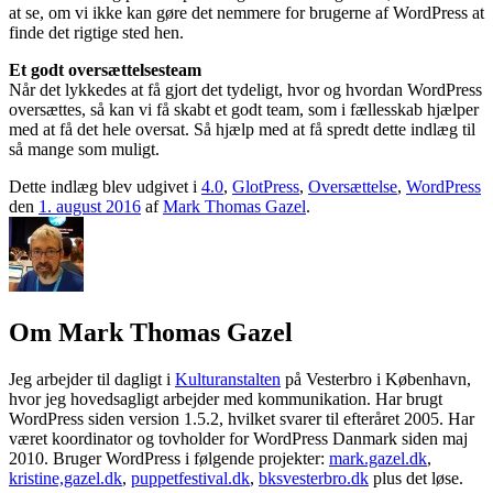
at se, om vi ikke kan gøre det nemmere for brugerne af WordPress at
finde det rigtige sted hen.
Et godt oversættelsesteam
Når det lykkedes at få gjort det tydeligt, hvor og hvordan WordPress
oversættes, så kan vi få skabt et godt team, som i fællesskab hjælper
med at få det hele oversat. Så hjælp med at få spredt dette indlæg til
så mange som muligt.
Dette indlæg blev udgivet i
4.0
,
GlotPress
,
Oversættelse
,
WordPress
den
1. august 2016
af
Mark Thomas Gazel
.
Om Mark Thomas Gazel
Jeg arbejder til dagligt i
Kulturanstalten
på Vesterbro i København,
hvor jeg hovedsagligt arbejder med kommunikation. Har brugt
WordPress siden version 1.5.2, hvilket svarer til efteråret 2005. Har
været koordinator og tovholder for WordPress Danmark siden maj
2010. Bruger WordPress i følgende projekter:
mark.gazel.dk
,
kristine,gazel.dk
,
puppetfestival.dk
,
bksvesterbro.dk
plus det løse.