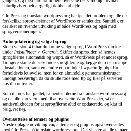
gangen. Og med fare for at flere oversatte det samtidigt, hvilket
naturligvis er helt ærgerligt dobbeltarbejde.
GlotPress og translate.wordpress.org har løst det problem og alle de
forskellige sprogversioner af WordPress er samlet der. Samtidig er
der sket en rivende udvikling af både WordPress og også med
sprogversioneringen.
Autoopdatering og valg af sprog
Siden version 4.0 har du kunne vælge sprog i WordPress direkte
under
Indstillinger > Generelt
. Skifter du sprog der, så hentes
sprogfilerne automatisk og wupti, så er WordPress på et andet sprog.
Tidligere skulle du selv finde sprogfilerne og lægge dem i en mappe
i installationen, samt en ændre et par linjer i wp-config.php. En
forholdsvis let øvelse, men for en almindelig gennemsnitsbruger
unødigt besværligt, da du skulle rode med ftp og filer på serveren
hos din udbyder.
Som du nok har gættet, så hentes filerne fra translate.wordpress.org
og da alle kan være med til at oversætte WordPress der, så er
sandsynligheden for at sprogfilerne altid er opdaterede, og klar til
brug, ret høj.
Oversættelse af temaer og plugins
Næste oplagte udvikling var, at temaer og plugins også oversættes
med GlotPress på translate.wordpress.org. Det vil sige at alle temaer