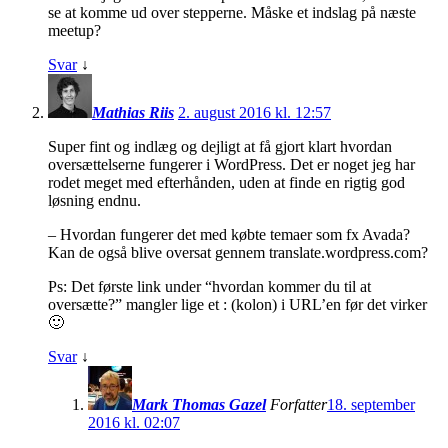
se at komme ud over stepperne. Måske et indslag på næste
meetup?
Svar
↓
Mathias Riis
2. august 2016 kl. 12:57
Super fint og indlæg og dejligt at få gjort klart hvordan
oversættelserne fungerer i WordPress. Det er noget jeg har
rodet meget med efterhånden, uden at finde en rigtig god
løsning endnu.
– Hvordan fungerer det med købte temaer som fx Avada?
Kan de også blive oversat gennem translate.wordpress.com?
Ps: Det første link under “hvordan kommer du til at
oversætte?” mangler lige et : (kolon) i URL’en før det virker
🙂
Svar
↓
Mark Thomas Gazel
Forfatter
18. september
2016 kl. 02:07