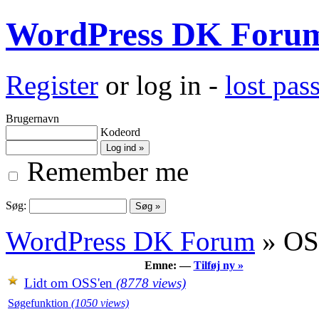
WordPress DK Foru
Register
or log in -
lost pa
Brugernavn
Kodeord
Remember me
Søg:
WordPress DK Forum
» OS
Emne: —
Tilføj ny »
Lidt om OSS'en
(8778 views)
Søgefunktion
(1050 views)