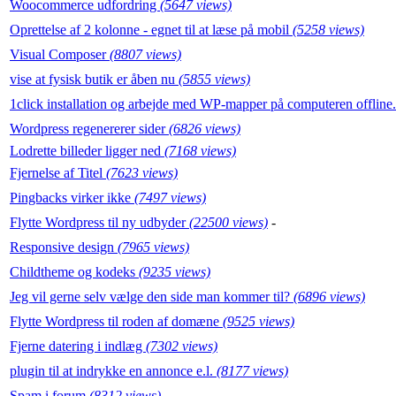
Woocommerce udfordring
(5647 views)
Oprettelse af 2 kolonne - egnet til at læse på mobil
(5258 views)
Visual Composer
(8807 views)
vise at fysisk butik er åben nu
(5855 views)
1click installation og arbejde med WP-mapper på computeren offline
Wordpress regenererer sider
(6826 views)
Lodrette billeder ligger ned
(7168 views)
Fjernelse af Titel
(7623 views)
Pingbacks virker ikke
(7497 views)
Flytte Wordpress til ny udbyder
(22500 views)
-
Responsive design
(7965 views)
Childtheme og kodeks
(9235 views)
Jeg vil gerne selv vælge den side man kommer til?
(6896 views)
Flytte Wordpress til roden af domæne
(9525 views)
Fjerne datering i indlæg
(7302 views)
plugin til at indrykke en annonce e.l.
(8177 views)
Spam i forum
(8312 views)