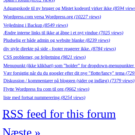
Adgangskode til ny bruger og Mistet kodeord virker ikke
(8594 view
Wordpress.com versa Wordpress.org
(10227 views)
Vejledning i Backup
(8549 views)
Ændre interne links til ikke at åbne i et nyt vindue
(7025 views)
Pludselig er både admin og website blanke
(8239 views)
div style direkte på side - footer reagerer ikke.
(8784 views)
CSS problemer, og fejlretning
(9821 views)
Menupunkt (ikke klikbart) som ”holder” for dropdown-menupunkter
Vær forsigtig når du du googler efter dit nye "flotte/fancy" tema
(729
Diskussion / kommentarer på bloggen (sider og indlæg)
(7379 views)
Flytte Wordpress fra com til org
(9662 views)
liste med fortsat nummerering
(8254 views)
RSS
feed for this forum
Næste »