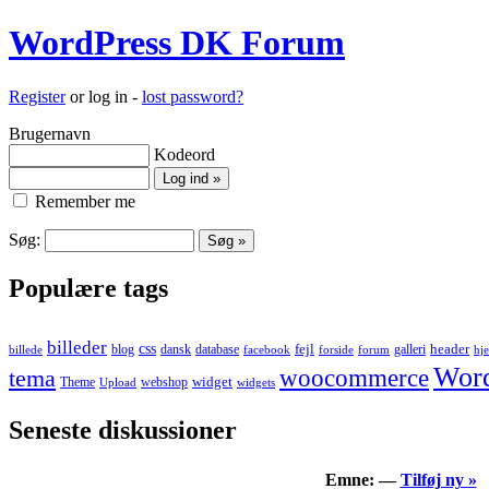
WordPress DK Forum
Register
or log in -
lost password?
Brugernavn
Kodeord
Remember me
Søg:
Populære tags
billeder
css
fejl
blog
dansk
database
header
billede
facebook
forside
forum
galleri
hj
Word
woocommerce
tema
widget
Theme
webshop
widgets
Upload
Seneste diskussioner
Emne: —
Tilføj ny »