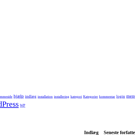
men
hjælp
indlæg
login
emmeside
installation
installering
kategori
Kategorier
kommentar
Press
WP
Indlæg
Seneste forfatte