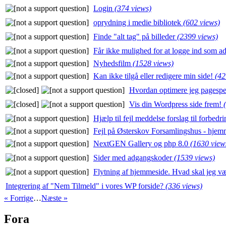
Login
(374 views)
oprydning i medie bibliotek
(602 views)
Finde "alt tag" på billeder
(2399 views)
Får ikke mulighed for at logge ind som ad
Nyhedsfilm
(1528 views)
Kan ikke tilgå eller redigere min side!
(42
Hvordan optimere jeg pagesp
Vis din Wordpress side frem!
Hjælp til fejl meddelse forslag til forbedr
Fejl på Østerskov Forsamlingshus - hje
NextGEN Gallery og php 8.0
(1630 view
Sider med adgangskoder
(1539 views)
Flytning af hjemmeside. Hvad skal jeg
Integrering af "Nem Tilmeld" i vores WP forside?
(336 views)
« Forrige
…
Næste »
Fora