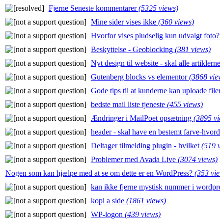
Fjerne Seneste kommentarer
(5325 views)
Mine sider vises ikke
(360 views)
Hvorfor vises pludselig kun udvalgt foto
Beskyttelse - Geoblocking
(381 views)
Nyt design til website - skal alle artikler
Gutenberg blocks vs elementor
(3868 vie
Gode tips til at kunderne kan uploade fil
bedste mail liste tjeneste
(455 views)
Ændringer i MailPoet opsætning
(3895 vi
header - skal have en bestemt farve-hvor
Deltager tilmelding plugin - hvilket
(519 
Problemer med Avada Live
(3074 views)
Nogen som kan hjælpe med at se om dette er en WordPress?
(353 vi
kan ikke fjerne mystisk nummer i wordpr
kopi a side
(1861 views)
WP-logon
(439 views)