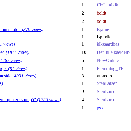
1
fflolland.dk
2
boldt
2
boldt
ministrator.
(379 views)
1
Bjarne
1
Bplndk
1 views)
1
klkgaardbas
eed
(1811 views)
10
Den lille kaelderb
(1767 views)
6
NowOnline
inger
(81 views)
1
Flemming_TE
mmeside
(4031 views)
3
wpmojo
s)
11
StenLarsen
9
StenLarsen
 være opmærksom på?
(1755 views)
4
StenLarsen
1
pss