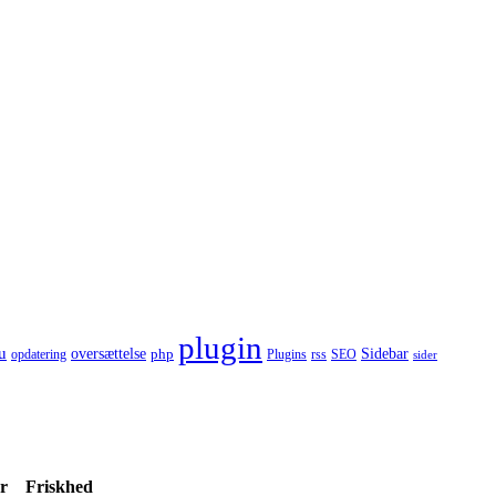
plugin
u
oversættelse
Sidebar
opdatering
php
Plugins
SEO
rss
sider
r
Friskhed