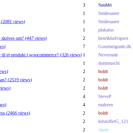
3
Snubbi
1
Smilesanee
?
(2081 views)
1
Smilesanee
1
plakatus
ne skrives om?
(447 views)
2
henrikludvigsen
ws)
7
Gourmetguide.dk
er til et produkt i woocommerce?
(326 views)
1
Neverstate
1
danimuschi
ews)
2
boldt
dan?
(2519 views)
2
boldt
views)
2
boldt
4
SteveP
ews)
4
maleren
ess
(2466 views)
2
boldt
2
kristofferG_121
2
stjans