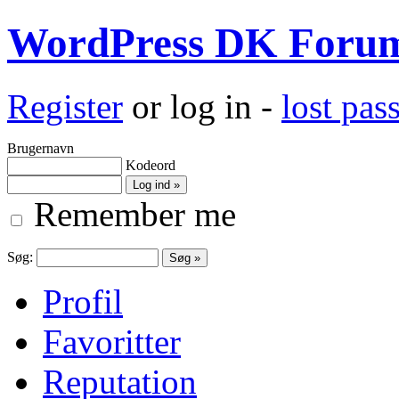
WordPress DK Foru
Register
or log in -
lost pa
Brugernavn
Kodeord
Remember me
Søg:
Profil
Favoritter
Reputation