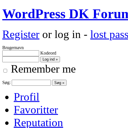
WordPress DK Foru
Register
or log in -
lost pa
Brugernavn
Kodeord
Remember me
Søg:
Profil
Favoritter
Reputation