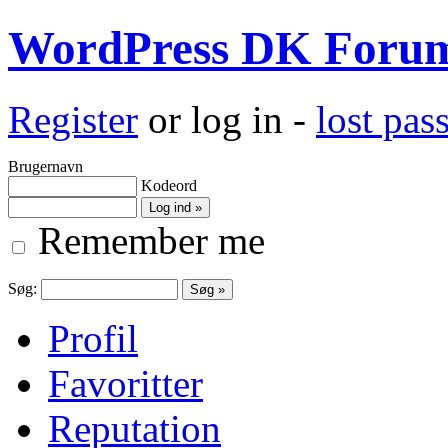
WordPress DK Foru
Register
or log in -
lost pa
Brugernavn
Kodeord
Remember me
Søg:
Profil
Favoritter
Reputation