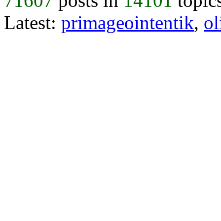
71607
posts in
14101
topic
Latest:
primageointentik
,
ol