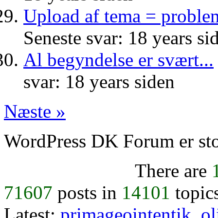
Upload af tema = problem
Seneste svar: 18 years si
Al begyndelse er svært...
svar: 18 years siden
Næste »
WordPress DK Forum er stol
There are
71607
posts in
14101
topic
Latest:
primageointentik
,
ol