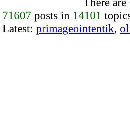
There are
71607
posts in
14101
topic
Latest:
primageointentik
,
ol