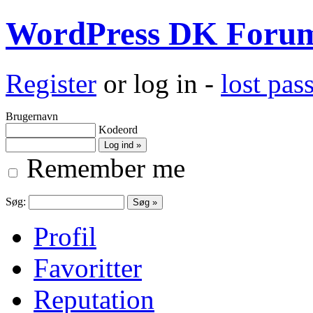
WordPress DK Foru
Register
or log in -
lost pa
Brugernavn
Kodeord
Remember me
Søg:
Profil
Favoritter
Reputation