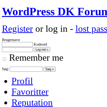
WordPress DK Foru
Register
or log in -
lost pa
Brugernavn
Kodeord
Remember me
Søg:
Profil
Favoritter
Reputation