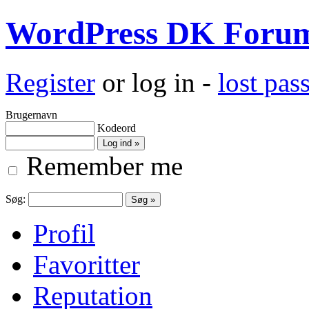
WordPress DK Foru
Register
or log in -
lost pa
Brugernavn
Kodeord
Remember me
Søg:
Profil
Favoritter
Reputation