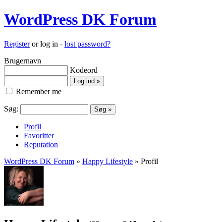
WordPress DK Forum
Register
or log in -
lost password?
Brugernavn
Kodeord
Remember me
Søg:
Profil
Favoritter
Reputation
WordPress DK Forum
»
Happy Lifestyle
» Profil