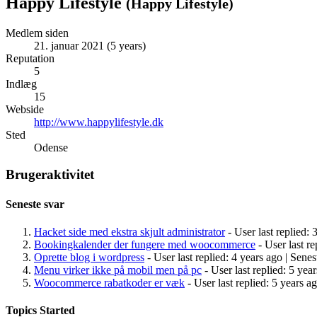
Happy Lifestyle
(
Happy Lifestyle
)
Medlem siden
21. januar 2021 (5 years)
Reputation
5
Indlæg
15
Webside
http://www.happylifestyle.dk
Sted
Odense
Brugeraktivitet
Seneste svar
Hacket side med ekstra skjult administrator
- User last replied: 
Bookingkalender der fungere med woocommerce
- User last re
Oprette blog i wordpress
- User last replied: 4 years ago |
Senest
Menu virker ikke på mobil men på pc
- User last replied: 5 yea
Woocommerce rabatkoder er væk
- User last replied: 5 years a
Topics Started