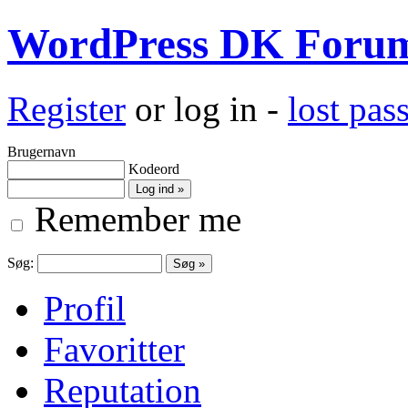
WordPress DK Foru
Register
or log in -
lost pa
Brugernavn
Kodeord
Remember me
Søg:
Profil
Favoritter
Reputation