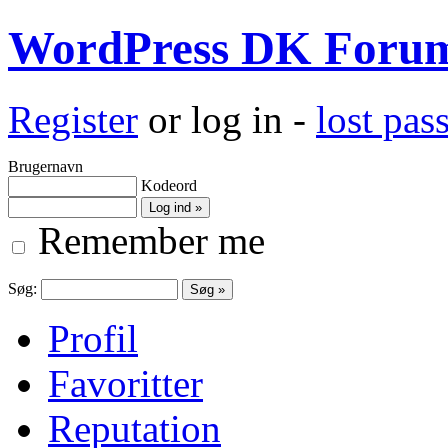
WordPress DK Foru
Register
or log in -
lost pa
Brugernavn
Kodeord
Remember me
Søg:
Profil
Favoritter
Reputation