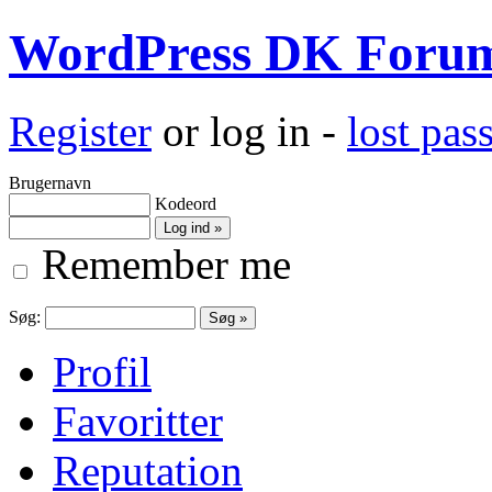
WordPress DK Foru
Register
or log in -
lost pa
Brugernavn
Kodeord
Remember me
Søg:
Profil
Favoritter
Reputation