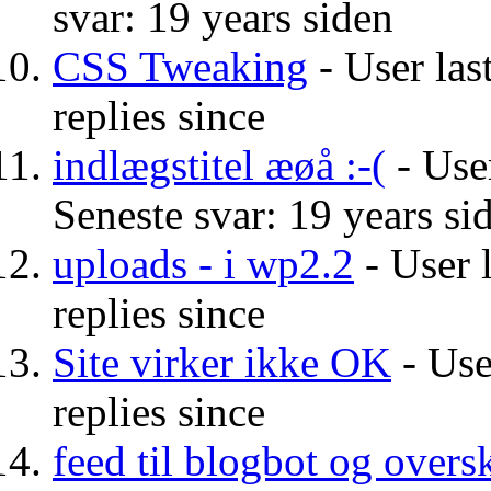
svar: 19 years siden
CSS Tweaking
- User las
replies since
indlægstitel æøå :-(
- User
Seneste svar: 19 years si
uploads - i wp2.2
- User l
replies since
Site virker ikke OK
- Use
replies since
feed til blogbot og oversk