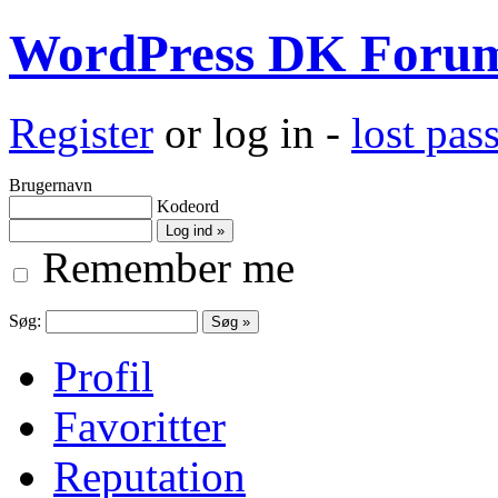
WordPress DK Foru
Register
or log in -
lost pa
Brugernavn
Kodeord
Remember me
Søg:
Profil
Favoritter
Reputation