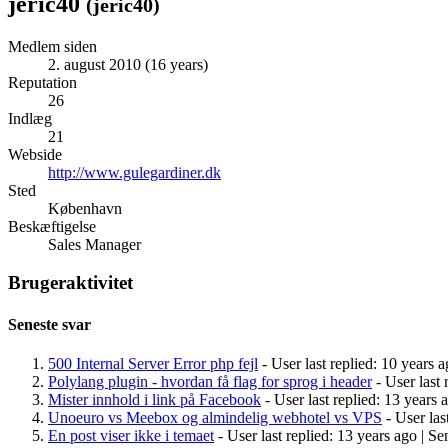
jeric40
(
jeric40
)
Medlem siden
2. august 2010 (16 years)
Reputation
26
Indlæg
21
Webside
http://www.gulegardiner.dk
Sted
København
Beskæftigelse
Sales Manager
Brugeraktivitet
Seneste svar
500 Internal Server Error php fejl
- User last replied: 10 years a
Polylang plugin - hvordan få flag for sprog i header
- User last 
Mister innhold i link på Facebook
- User last replied: 13 years 
Unoeuro vs Meebox og almindelig webhotel vs VPS
- User las
En post viser ikke i temaet
- User last replied: 13 years ago |
Sen