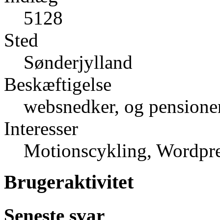
5128
Sted
Sønderjylland
Beskæftigelse
websnedker, og pensioner
Interesser
Motionscykling, Wordpres
Brugeraktivitet
Seneste svar