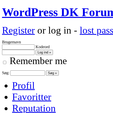
WordPress DK Foru
Register
or log in -
lost pa
Brugernavn
Kodeord
Remember me
Søg:
Profil
Favoritter
Reputation