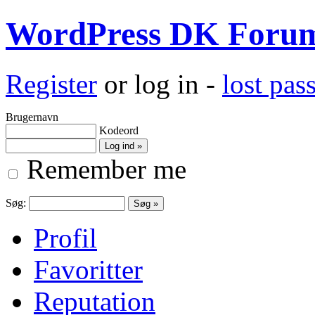
WordPress DK Foru
Register
or log in -
lost pa
Brugernavn
Kodeord
Remember me
Søg:
Profil
Favoritter
Reputation