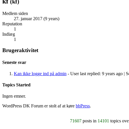
kf
(
kf
)
Medlem siden
27. januar 2017 (9 years)
Reputation
1
Indlæg
1
Brugeraktivitet
Seneste svar
Kan ikke logge ind på admin
- User last replied: 9 years ago |
S
Topics Started
Ingen emner.
WordPress DK Forum er stolt af at køre
bbPress
.
71607
posts in
14101
topics ov