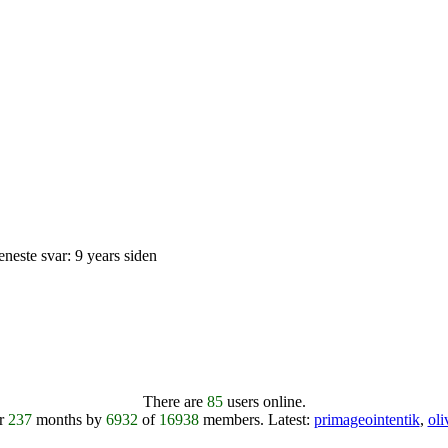
eneste svar: 9 years siden
There are
85
users online.
er
237
months by
6932
of
16938
members.
Latest:
primageointentik
,
ol