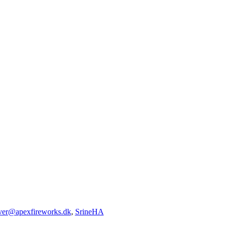
iver@apexfireworks.dk
,
SrineHA