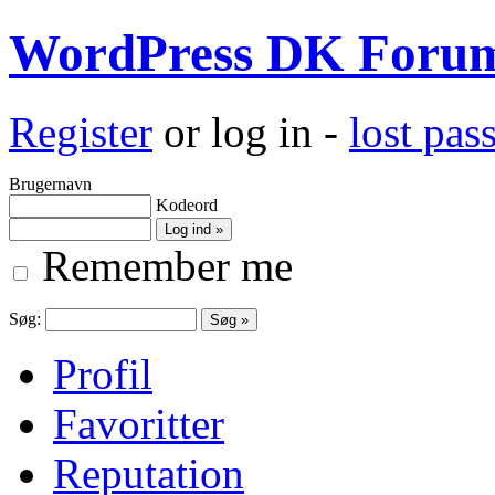
WordPress DK Foru
Register
or log in -
lost pa
Brugernavn
Kodeord
Remember me
Søg:
Profil
Favoritter
Reputation