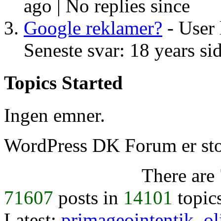
ago |
No replies since
Google reklamer?
- User 
Seneste svar: 18 years si
Topics Started
Ingen emner.
WordPress DK Forum er stol
There are
71607
posts in
14101
topic
Latest:
primageointentik
,
ol