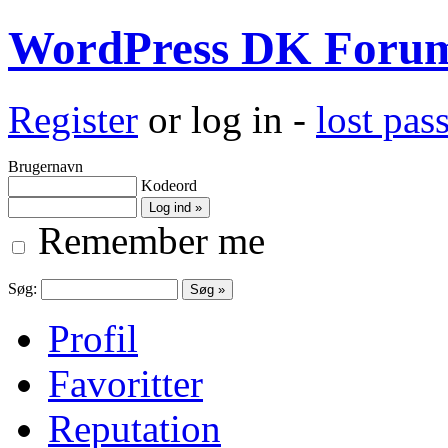
WordPress DK Foru
Register
or log in -
lost pa
Brugernavn
Kodeord
Remember me
Søg:
Profil
Favoritter
Reputation