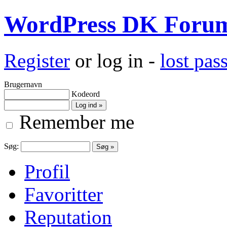
WordPress DK Foru
Register
or log in -
lost pa
Brugernavn
Kodeord
Remember me
Søg:
Profil
Favoritter
Reputation