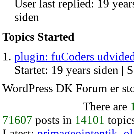
User last replied: 19 year
siden
Topics Started
plugin: fuCoders udvided
Startet: 19 years siden |
S
WordPress DK Forum er stol
There are
71607
posts in
14101
topic
Latest:
primageointentik
,
ol