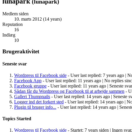
lunapark
(
lunapark
)
Medlem siden
10. marts 2012 (14 years)
Reputation
16
Indlæg
10
Brugeraktivitet
Seneste svar
Wordpress til Facebook side
- User last replied: 7 years ago |
No
Facebook App
- User last replied: 11 years ago |
No replies sin
Facebook gruppe
- User last replied: 11 years ago |
Seneste svar
Sådan får du Wordpress og Facebook til at arbejde sammen
- Us
Galleri Thumpnails
- User last replied: 14 years ago |
Seneste sv
Logger ind det forkert sted
- User last replied: 14 years ago |
No
Plugin til bruger info...
- User last replied: 14 years ago |
Senest
Topics Started
Wordpress til Facebook side
- Startet: 7 years siden |
Ingen svar