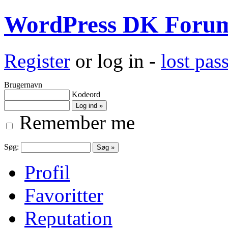
WordPress DK Foru
Register
or log in -
lost pa
Brugernavn
Kodeord
Remember me
Søg:
Profil
Favoritter
Reputation