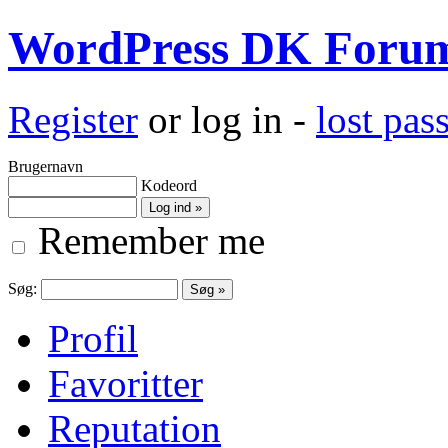
WordPress DK Foru
Register
or log in -
lost pa
Brugernavn
Kodeord
Remember me
Søg:
Profil
Favoritter
Reputation