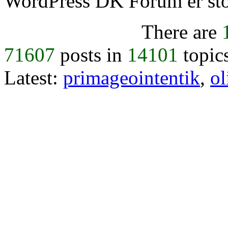
WordPress DK Forum er stol
There are
71607
posts in
14101
topic
Latest:
primageointentik
,
ol