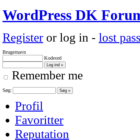
WordPress DK Foru
Register
or log in -
lost pa
Brugernavn
Kodeord
Remember me
Søg:
Profil
Favoritter
Reputation