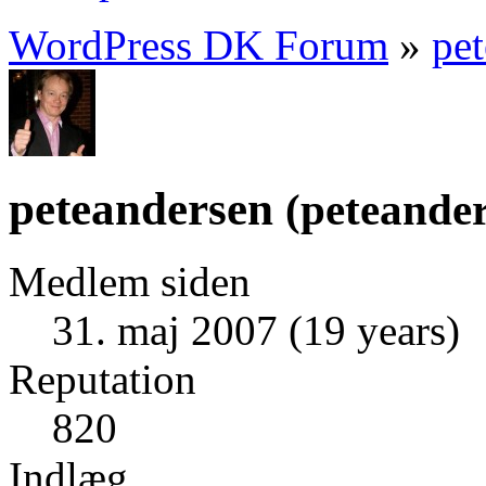
WordPress DK Forum
»
pe
peteandersen
(
peteande
Medlem siden
31. maj 2007 (19 years)
Reputation
820
Indlæg