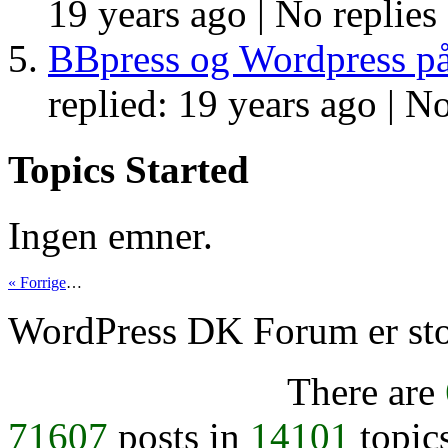
19 years ago |
No replies
BBpress og Wordpress p
replied: 19 years ago |
No
Topics Started
Ingen emner.
« Forrige
…
WordPress DK Forum er stol
There are
71607
posts in
14101
topic