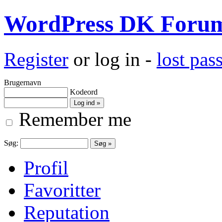
WordPress DK Foru
Register
or log in -
lost pa
Brugernavn
Kodeord
Remember me
Søg:
Profil
Favoritter
Reputation