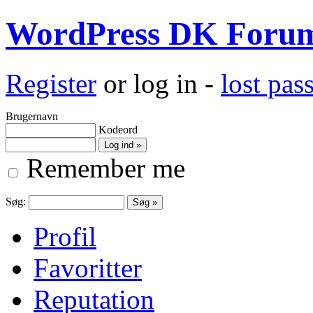
WordPress DK Foru
Register
or log in -
lost pa
Brugernavn
Kodeord
Remember me
Søg:
Profil
Favoritter
Reputation