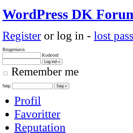
WordPress DK Foru
Register
or log in -
lost pa
Brugernavn
Kodeord
Remember me
Søg:
Profil
Favoritter
Reputation