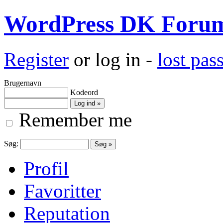
WordPress DK Foru
Register
or log in -
lost pa
Brugernavn
Kodeord
Remember me
Søg:
Profil
Favoritter
Reputation