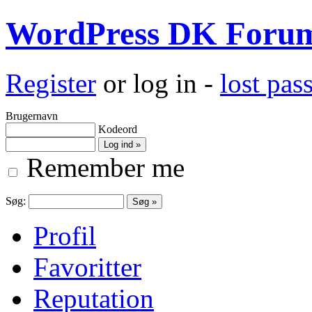
WordPress DK Foru
Register
or log in -
lost pa
Brugernavn
Kodeord
Remember me
Søg:
Profil
Favoritter
Reputation