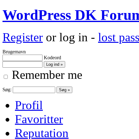
WordPress DK Foru
Register
or log in -
lost pa
Brugernavn
Kodeord
Remember me
Søg:
Profil
Favoritter
Reputation