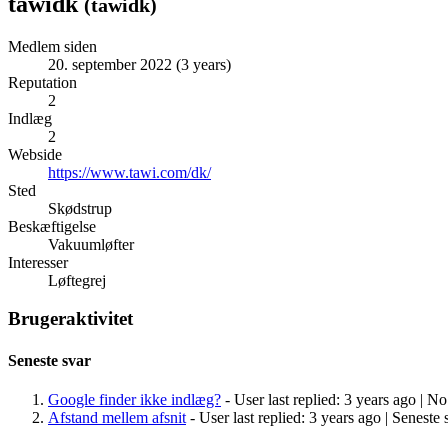
tawidk
(
tawidk
)
Medlem siden
20. september 2022 (3 years)
Reputation
2
Indlæg
2
Webside
https://www.tawi.com/dk/
Sted
Skødstrup
Beskæftigelse
Vakuumløfter
Interesser
Løftegrej
Brugeraktivitet
Seneste svar
Google finder ikke indlæg?
- User last replied: 3 years ago |
No 
Afstand mellem afsnit
- User last replied: 3 years ago |
Seneste s