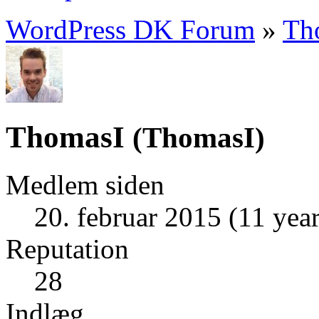
WordPress DK Forum
»
Th
ThomasI
(
ThomasI
)
Medlem siden
20. februar 2015 (11 year
Reputation
28
Indlæg