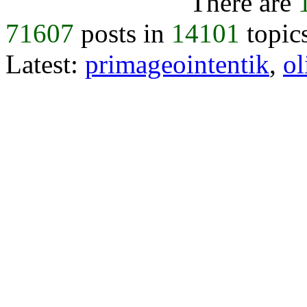
There are
71607
posts in
14101
topic
Latest:
primageointentik
,
ol