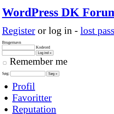
WordPress DK Foru
Register
or log in -
lost pa
Brugernavn
Kodeord
Remember me
Søg:
Profil
Favoritter
Reputation