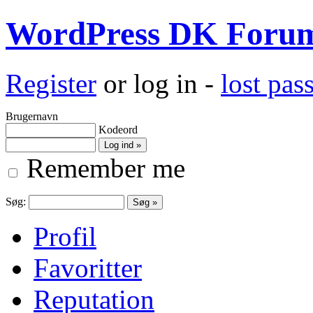
WordPress DK Foru
Register
or log in -
lost pa
Brugernavn
Kodeord
Remember me
Søg:
Profil
Favoritter
Reputation