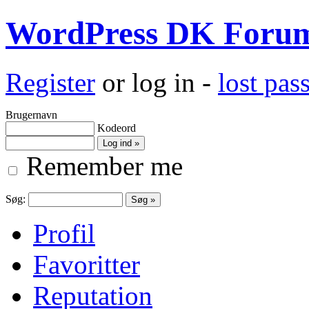
WordPress DK Foru
Register
or log in -
lost pa
Brugernavn
Kodeord
Remember me
Søg:
Profil
Favoritter
Reputation