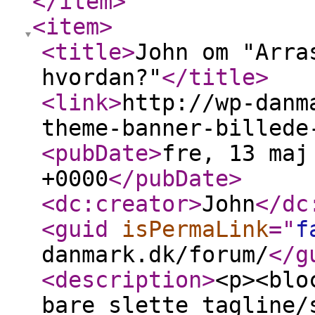
</item
>
<item
>
<title
>
John om "Arra
hvordan?"
</title
>
<link
>
http://wp-danm
theme-banner-billede
<pubDate
>
fre, 13 maj
+0000
</pubDate
>
<dc:creator
>
John
</dc
<guid
isPermaLink
="
f
danmark.dk/forum/
</g
<description
>
<p><blo
bare slette tagline/