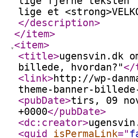
lige fjerne teksten 
lige et <strong>VELK
</description
>
</item
>
<item
>
<title
>
ugensvin.dk o
billede, hvordan?"
</
<link
>
http://wp-danm
theme-banner-billede
<pubDate
>
tirs, 09 no
+0000
</pubDate
>
<dc:creator
>
ugensvin
<guid
isPermaLink
="
f