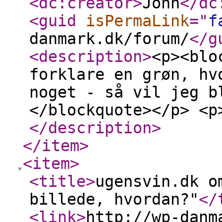
<dc:creator
>
John
</dc
<guid
isPermaLink
="
f
danmark.dk/forum/
</g
<description
>
<p><blo
forklare en grøn, hv
noget - så vil jeg b
</blockquote></p> <p
</description
>
</item
>
<item
>
<title
>
ugensvin.dk o
billede, hvordan?"
</
<link
>
http://wp-danm