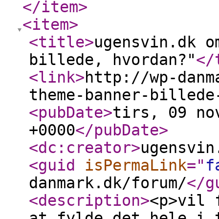
</item
>
<item
>
<title
>
ugensvin.dk o
billede, hvordan?"
</
<link
>
http://wp-danm
theme-banner-billede
<pubDate
>
tirs, 09 no
+0000
</pubDate
>
<dc:creator
>
ugensvin
<guid
isPermaLink
="
f
danmark.dk/forum/
</g
<description
>
<p>vil 
at fylde det hele i 