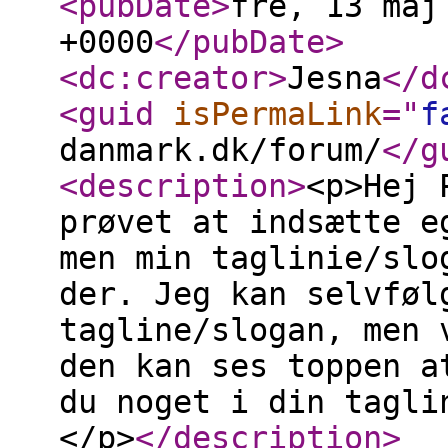
<pubDate
>
fre, 13 maj
+0000
</pubDate
>
<dc:creator
>
Jesna
</d
<guid
isPermaLink
="
f
danmark.dk/forum/
</g
<description
>
<p>Hej 
prøvet at indsætte e
men min taglinie/slo
der. Jeg kan selvføl
tagline/slogan, men 
den kan ses toppen a
du noget i din tagli
</p>
</description
>