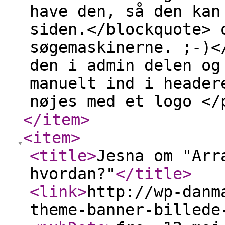
have den, så den kan
siden.</blockquote> 
søgemaskinerne. ;-)<
den i admin delen og
manuelt ind i header
nøjes med et logo </
</item
>
<item
>
<title
>
Jesna om "Arr
hvordan?"
</title
>
<link
>
http://wp-danm
theme-banner-billede