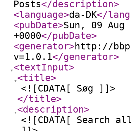
Posts
</description
>
<language
>
da-DK
</lang
<pubDate
>
Sun, 09 Aug 
+0000
</pubDate
>
<generator
>
http://bbp
v=1.0.1
</generator
>
<textInput
>
<title
>
<![CDATA[ Søg ]]>
</title
>
<description
>
<![CDATA[ Search al
]]>