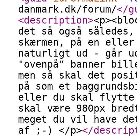
danmark.dk/forum/
</g
<description
>
<p><blo
det så også således,
skærmen, på en eller
naturligt ud - går u
"ovenpå" banner bill
men så skal det posi
på som et baggrundsb
eller du skal flytte
skal være 980px bred
meget du vil have de
af ;-) </p>
</descrip