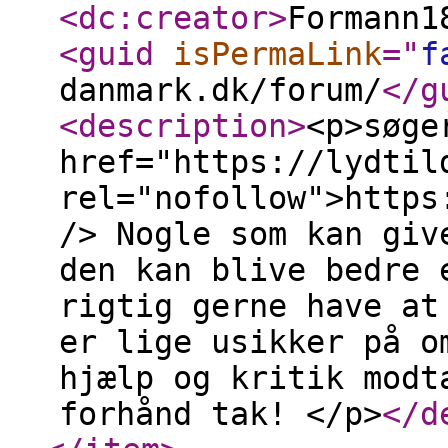
<dc:creator
>
Formann1
<guid
isPermaLink
="
f
danmark.dk/forum/
</g
<description
>
<p>søge
href="https://lydtil
rel="nofollow">https
/> Nogle som kan giv
den kan blive bedre 
rigtig gerne have at
er lige usikker på o
hjælp og kritik modt
forhånd tak! </p>
</d