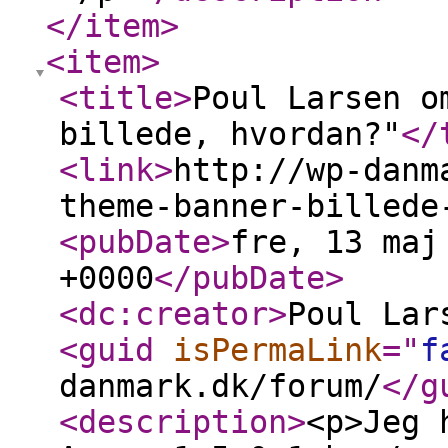
</item
>
<item
>
<title
>
Poul Larsen o
billede, hvordan?"
</
<link
>
http://wp-danm
theme-banner-billede
<pubDate
>
fre, 13 maj
+0000
</pubDate
>
<dc:creator
>
Poul Lar
<guid
isPermaLink
="
f
danmark.dk/forum/
</g
<description
>
<p>Jeg 