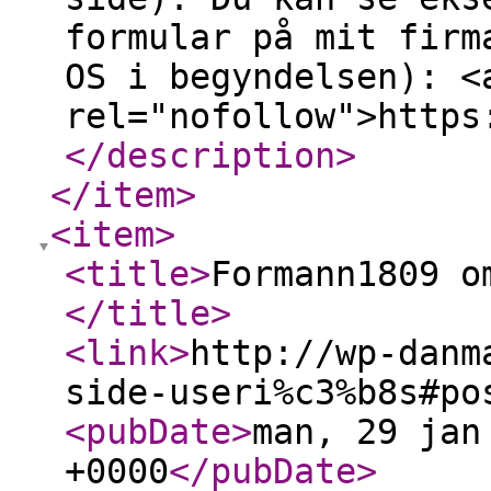
formular på mit firm
OS i begyndelsen): <
rel="nofollow">https
</description
>
</item
>
<item
>
<title
>
Formann1809 o
</title
>
<link
>
http://wp-danm
side-useri%c3%b8s#po
<pubDate
>
man, 29 jan
+0000
</pubDate
>