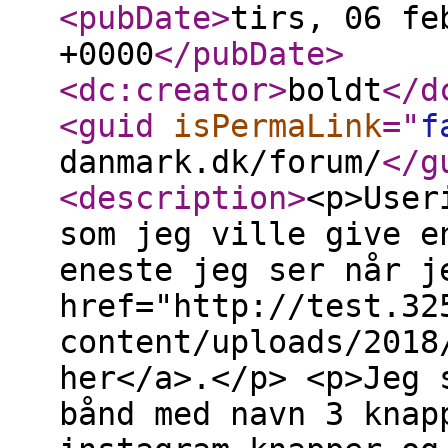
<pubDate
>
tirs, 06 fe
+0000
</pubDate
>
<dc:creator
>
boldt
</d
<guid
isPermaLink
="
f
danmark.dk/forum/
</g
<description
>
<p>User
som jeg ville give e
eneste jeg ser når j
href="http://test.32
content/uploads/2018
her</a>.</p> <p>Jeg 
bånd med navn 3 knap