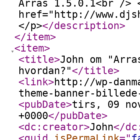
Arras 1.5.0.1<br /> 
href="http://www.djs
</p>
</description
>
</item
>
<item
>
<title
>
John om "Arra
hvordan?"
</title
>
<link
>
http://wp-danm
theme-banner-billede
<pubDate
>
tirs, 09 no
+0000
</pubDate
>
<dc:creator
>
John
</dc
<guid
isPermaLink
="
f