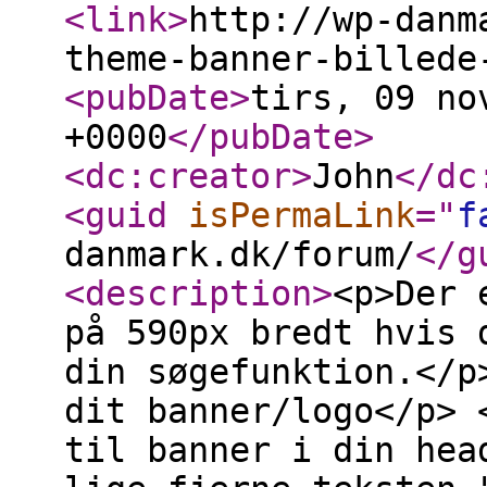
<link
>
http://wp-danm
theme-banner-billede
<pubDate
>
tirs, 09 no
+0000
</pubDate
>
<dc:creator
>
John
</dc
<guid
isPermaLink
="
f
danmark.dk/forum/
</g
<description
>
<p>Der 
på 590px bredt hvis 
din søgefunktion.</p
dit banner/logo</p> 
til banner i din hea