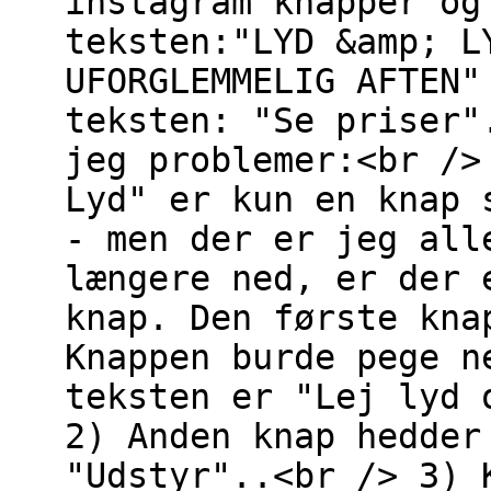
instagram knapper og
teksten:"LYD &amp; L
UFORGLEMMELIG AFTEN"
teksten: "Se priser"
jeg problemer:<br />
Lyd" er kun en knap 
- men der er jeg all
længere ned, er der 
knap. Den første kna
Knappen burde pege n
teksten er "Lej lyd 
2) Anden knap hedder
"Udstyr"..<br /> 3) 