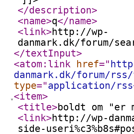
</description
>
<name
>
q
</name
>
<link
>
http://wp-
danmark.dk/forum/sea
</textInput
>
<atom:link
href
="
http
danmark.dk/forum/rss/
type
="
application/rss
<item
>
<title
>
boldt om "er 
<link
>
http://wp-danm
side-useri%c3%b8s#po