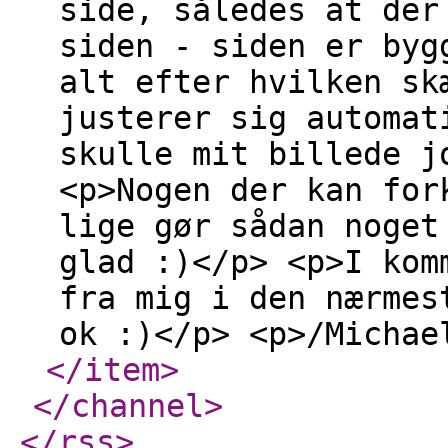
side, således at der
siden - siden er byg
alt efter hvilken sk
justerer sig automat
skulle mit billede j
<p>Nogen der kan for
lige gør sådan noget
glad :)</p> <p>I kom
fra mig i den nærmes
ok :)</p> <p>/Michae
</item
>
</channel
>
</rss
>