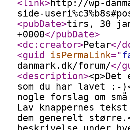
<link
>
http://wp-danm
side-useri%c3%b8s#po
<pubDate
>
tirs, 30 ja
+0000
</pubDate
>
<dc:creator
>
Petar
</d
<guid
isPermaLink
="
f
danmark.dk/forum/
</g
<description
>
<p>Det 
som du har lavet :-)
nogle forslag om små
Lav knappernes tekst
dem generelt større.
beskrivelse under hv