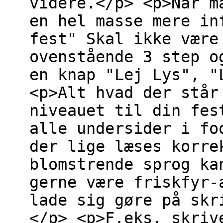
videre.</p> <p>Når m
en hel masse mere in
fest" Skal ikke være
ovenstående 3 step o
en knap "Lej Lys", "
<p>Alt hvad der står
niveauet til din fes
alle undersider i fo
der lige læses korre
blomstrende sprog ka
gerne være friskfyr-
lade sig gøre på skr
</p> <p>F.eks. skriv