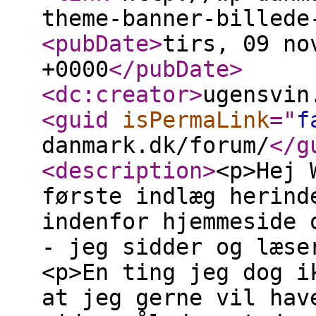
theme-banner-billede
<pubDate
>
tirs, 09 no
+0000
</pubDate
>
<dc:creator
>
ugensvin
<guid
isPermaLink
="
f
danmark.dk/forum/
</g
<description
>
<p>Hej 
første indlæg herind
indenfor hjemmeside 
- jeg sidder og læse
<p>En ting jeg dog i
at jeg gerne vil hav