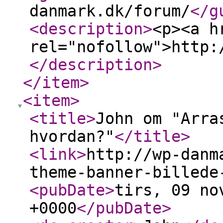
danmark.dk/forum/
</g
<description
>
<p><a h
rel="nofollow">http:
</description
>
</item
>
<item
>
<title
>
John om "Arra
hvordan?"
</title
>
<link
>
http://wp-danm
theme-banner-billede
<pubDate
>
tirs, 09 no
+0000
</pubDate
>