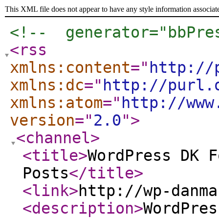
This XML file does not appear to have any style information associat
<!--  generator="bbPre
<rss
xmlns:content
="
http://
xmlns:dc
="
http://purl.
xmlns:atom
="
http://www
version
="
2.0
"
>
<channel
>
<title
>
WordPress DK F
Posts
</title
>
<link
>
http://wp-danma
<description
>
WordPres