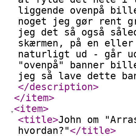
liggende ovenpå bill
noget jeg gør rent g
jeg det så også såle
skærmen, på en eller
naturligt ud - går u
"ovenpå" banner bill
jeg så lave dette ba
</description
>
</item
>
<item
>
<title
>
John om "Arra
hvordan?"
</title
>