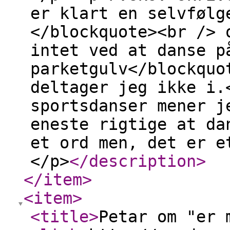
er klart en selvfølg
</blockquote><br /> 
intet ved at danse p
parketgulv</blockquo
deltager jeg ikke i.
sportsdanser mener j
eneste rigtige at da
et ord men, det er e
</p>
</description
>
</item
>
<item
>
<title
>
Petar om "er 