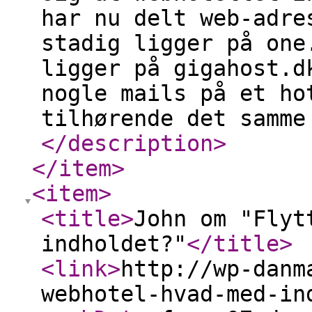
har nu delt web-adre
stadig ligger på one
ligger på gigahost.d
nogle mails på et ho
tilhørende det samme
</description
>
</item
>
<item
>
<title
>
John om "Flyt
indholdet?"
</title
>
<link
>
http://wp-danm
webhotel-hvad-med-in