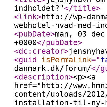
indholdet?"
</title
>
<link
>
http://wp-danm
webhotel-hvad-med-in
<pubDate
>
man, 03 dec
+0000
</pubDate
>
<dc:creator
>
jensnyha
<guid
isPermaLink
="
f
danmark.dk/forum/
</g
<description
>
<p><a
href="http://www.hmn
content/uploads/2012
installation-til-ny-