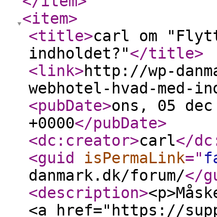
</item
>
<item
>
<title
>
carl om "Flyt
indholdet?"
</title
>
<link
>
http://wp-danm
webhotel-hvad-med-in
<pubDate
>
ons, 05 dec
+0000
</pubDate
>
<dc:creator
>
carl
</dc
<guid
isPermaLink
="
f
danmark.dk/forum/
</g
<description
>
<p>Måsk
<a href="https://sup