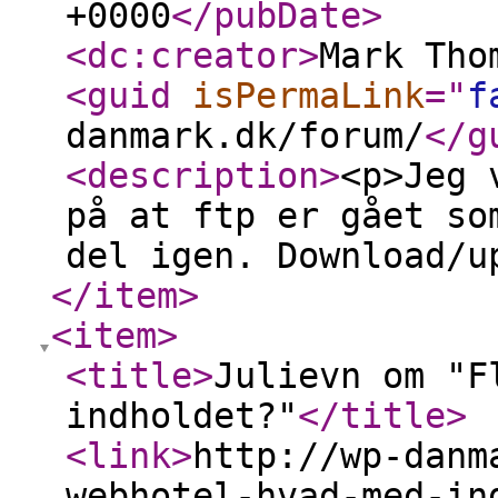
+0000
</pubDate
>
<dc:creator
>
Mark Tho
<guid
isPermaLink
="
f
danmark.dk/forum/
</g
<description
>
<p>Jeg 
på at ftp er gået so
del igen. Download/u
</item
>
<item
>
<title
>
Julievn om "F
indholdet?"
</title
>
<link
>
http://wp-danm
webhotel-hvad-med-in