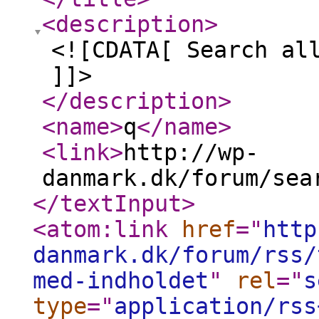
<description
>
<![CDATA[ Search al
]]>
</description
>
<name
>
q
</name
>
<link
>
http://wp-
danmark.dk/forum/sea
</textInput
>
<atom:link
href
="
http
danmark.dk/forum/rss/
med-indholdet
"
rel
="
s
type
="
application/rss