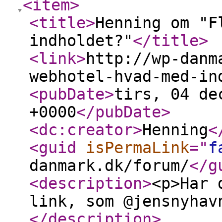
<item
>
<title
>
Henning om "F
indholdet?"
</title
>
<link
>
http://wp-danm
webhotel-hvad-med-in
<pubDate
>
tirs, 04 de
+0000
</pubDate
>
<dc:creator
>
Henning
<
<guid
isPermaLink
="
f
danmark.dk/forum/
</g
<description
>
<p>Har 
link, som @jensnyhav
</description
>