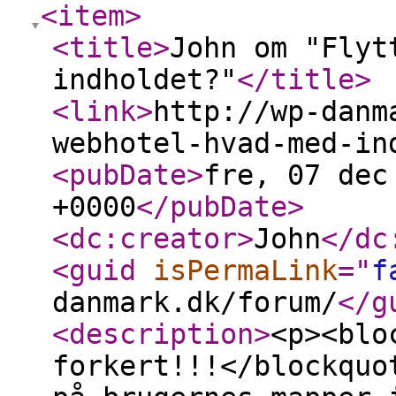
<item
>
<title
>
John om "Flyt
indholdet?"
</title
>
<link
>
http://wp-danm
webhotel-hvad-med-in
<pubDate
>
fre, 07 dec
+0000
</pubDate
>
<dc:creator
>
John
</dc
<guid
isPermaLink
="
f
danmark.dk/forum/
</g
<description
>
<p><blo
forkert!!!</blockquo