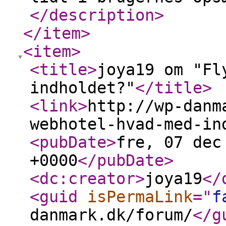
</description
>
</item
>
<item
>
<title
>
joya19 om "Fl
indholdet?"
</title
>
<link
>
http://wp-danm
webhotel-hvad-med-in
<pubDate
>
fre, 07 dec
+0000
</pubDate
>
<dc:creator
>
joya19
</
<guid
isPermaLink
="
f
danmark.dk/forum/
</g