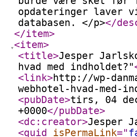
burde være sket før 
opdateringer laver v
databasen. </p>
</des
</item
>
<item
>
<title
>
Jesper Jarlsk
hvad med indholdet?"
<link
>
http://wp-danm
webhotel-hvad-med-in
<pubDate
>
tirs, 04 de
+0000
</pubDate
>
<dc:creator
>
Jesper J
<guid
isPermaLink
="
f