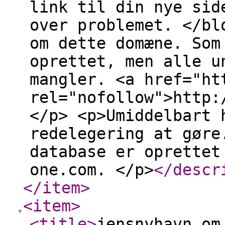
link til din nye sid
over problemet. </bl
om dette domæne. Som
oprettet, men alle u
mangler. <a href="ht
rel="nofollow">http:
</p> <p>Umiddelbart 
redelegering at gøre
database er oprettet
one.com. </p>
</descr
</item
>
<item
>
<title
>
jensnyhavn om