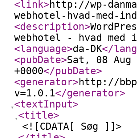
<link
>
http://wp-danma
webhotel-hvad-med-ind
<description
>
WordPres
webhotel - hvad med i
<language
>
da-DK
</lang
<pubDate
>
Sat, 08 Aug 
+0000
</pubDate
>
<generator
>
http://bbp
v=1.0.1
</generator
>
<textInput
>
<title
>
<![CDATA[ Søg ]]>
</title
>