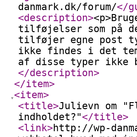
danmark.dk/forum/
</g
<description
>
<p>Brug
tilføjelser som på d
tilføjer egne post t
ikke findes i det te
af disse typer ikke 
</description
>
</item
>
<item
>
<title
>
Julievn om "F
indholdet?"
</title
>
<link
>
http://wp-danm