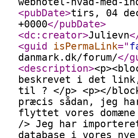
webhotel-hvad-med-in
<pubDate
>
tirs, 04 de
+0000
</pubDate
>
<dc:creator
>
Julievn
<
<guid
isPermaLink
="
f
danmark.dk/forum/
</g
<description
>
<p><blo
beskrevet i det link
til ? </p> <p></bloc
præcis sådan, jeg ha
flyttet vores domæne
/> Jeg har importere
database i vores nye