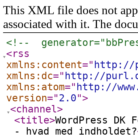
This XML file does not appe
associated with it. The doc
<!--  generator="bbPre
<rss
xmlns:content
="
http://
xmlns:dc
="
http://purl.
xmlns:atom
="
http://www
version
="
2.0
"
>
<channel
>
<title
>
WordPress DK F
- hvad med indholdet?