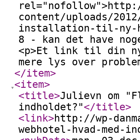
rel="nofollow">http:
content/uploads/2012
installation-til-ny-
8 - kan det have nog
<p>Et link til din n
mere lys over proble
</item
>
<item
>
<title
>
Julievn om "F
indholdet?"
</title
>
<link
>
http://wp-danm
webhotel-hvad-med-in