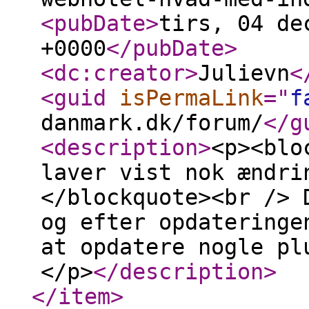
<pubDate
>
tirs, 04 de
+0000
</pubDate
>
<dc:creator
>
Julievn
<
<guid
isPermaLink
="
f
danmark.dk/forum/
</g
<description
>
<p><blo
laver vist nok ændri
</blockquote><br /> 
og efter opdateringe
at opdatere nogle pl
</p>
</description
>
</item
>