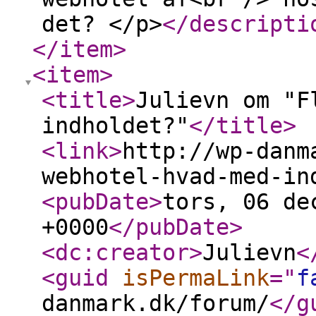
det? </p>
</descripti
</item
>
<item
>
<title
>
Julievn om "F
indholdet?"
</title
>
<link
>
http://wp-danm
webhotel-hvad-med-in
<pubDate
>
tors, 06 de
+0000
</pubDate
>
<dc:creator
>
Julievn
<
<guid
isPermaLink
="
f
danmark.dk/forum/
</g