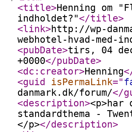
<title
>
Henning om "F
indholdet?"
</title
>
<link
>
http://wp-danm
webhotel-hvad-med-in
<pubDate
>
tirs, 04 de
+0000
</pubDate
>
<dc:creator
>
Henning
<
<guid
isPermaLink
="
f
danmark.dk/forum/
</g
<description
>
<p>har 
standardthema - Twen
</p>
</description
>