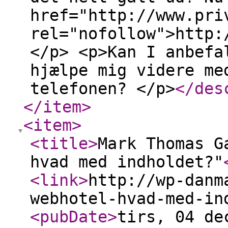
href="http://www.pri
rel="nofollow">http:
</p> <p>Kan I anbefa
hjælpe mig videre me
telefonen? </p>
</des
</item
>
<item
>
<title
>
Mark Thomas G
hvad med indholdet?"
<link
>
http://wp-danm
webhotel-hvad-med-in
<pubDate
>
tirs, 04 de