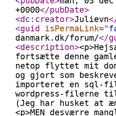
<pubDate
>
man, 03 dec
+0000
</pubDate
>
<dc:creator
>
Julievn
<
<guid
isPermaLink
="
f
danmark.dk/forum/
</g
<description
>
<p>Hejs
fortsætte denne gaml
netop flyttet mit do
og gjort som beskrev
importeret en sql-fi
wordpress-filerne ti
(Jeg har husket at æ
<p>MEN desværre mang