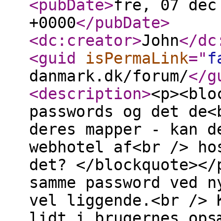
<pubDate
>
fre, 07 dec
+0000
</pubDate
>
<dc:creator
>
John
</dc
<guid
isPermaLink
="
f
danmark.dk/forum/
</g
<description
>
<p><blo
passwords og det de<
deres mapper - kan d
webhotel af<br /> ho
det? </blockquote></
samme password ved n
vel liggende.<br /> 
lidt i brugernes ops