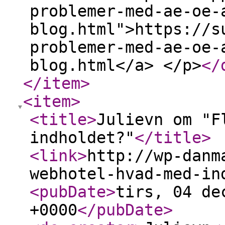
problemer-med-ae-oe-
blog.html">https://s
problemer-med-ae-oe-
blog.html</a> </p>
</
</item
>
<item
>
<title
>
Julievn om "F
indholdet?"
</title
>
<link
>
http://wp-danm
webhotel-hvad-med-in
<pubDate
>
tirs, 04 de
+0000
</pubDate
>