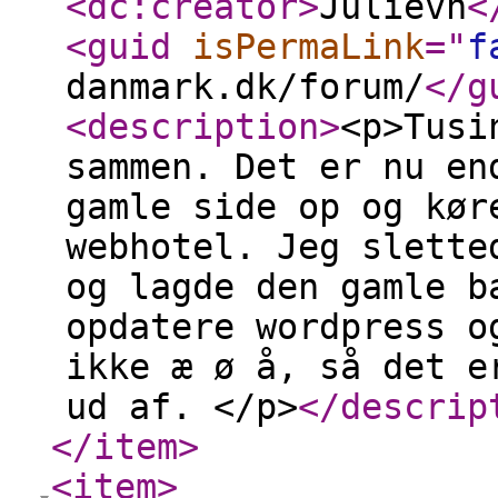
<dc:creator
>
Julievn
<
<guid
isPermaLink
="
f
danmark.dk/forum/
</g
<description
>
<p>Tusi
sammen. Det er nu en
gamle side op og kør
webhotel. Jeg slette
og lagde den gamle b
opdatere wordpress o
ikke æ ø å, så det e
ud af. </p>
</descrip
</item
>
<item
>