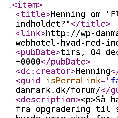
<item
>
<title
>
Henning om "F
indholdet?"
</title
>
<link
>
http://wp-danm
webhotel-hvad-med-in
<pubDate
>
tirs, 04 de
+0000
</pubDate
>
<dc:creator
>
Henning
<
<guid
isPermaLink
="
f
danmark.dk/forum/
</g
<description
>
<p>Så h
fra opgradering til 