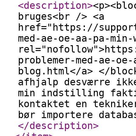
<description
>
<p><blo
bruges<br /> <a
href="https://suppor
med-ae-oe-aa-pa-min-
rel="nofollow">https
problemer-med-ae-oe-
blog.html</a> </bloc
afhjalp desværre ikk
min indstilling fakt
kontaktet en teknike
bør importere databa
</description
>