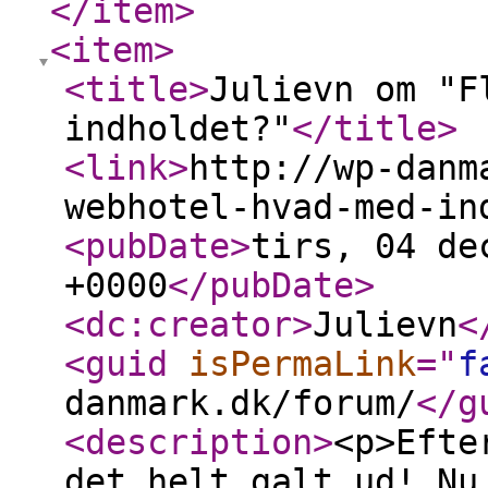
</item
>
<item
>
<title
>
Julievn om "F
indholdet?"
</title
>
<link
>
http://wp-danm
webhotel-hvad-med-in
<pubDate
>
tirs, 04 de
+0000
</pubDate
>
<dc:creator
>
Julievn
<
<guid
isPermaLink
="
f
danmark.dk/forum/
</g
<description
>
<p>Efte
det helt galt ud! Nu