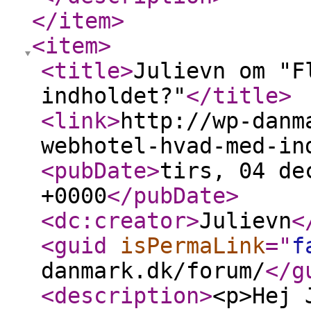
</item
>
<item
>
<title
>
Julievn om "F
indholdet?"
</title
>
<link
>
http://wp-danm
webhotel-hvad-med-in
<pubDate
>
tirs, 04 de
+0000
</pubDate
>
<dc:creator
>
Julievn
<
<guid
isPermaLink
="
f
danmark.dk/forum/
</g
<description
>
<p>Hej 