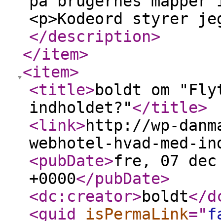
på brugernes mapper 
<p>Kodeord styrer je
</description
>
</item
>
<item
>
<title
>
boldt om "Fly
indholdet?"
</title
>
<link
>
http://wp-danm
webhotel-hvad-med-in
<pubDate
>
fre, 07 dec
+0000
</pubDate
>
<dc:creator
>
boldt
</d
<guid
isPermaLink
="
f