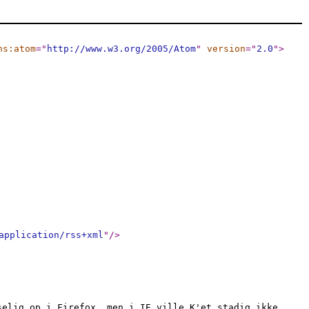
ns:atom
="
http://www.w3.org/2005/Atom
"
version
="
2.0
"
>
application/rss+xml
"
/>
selig op i Firefox, men i IE ville K'et stadig ikke