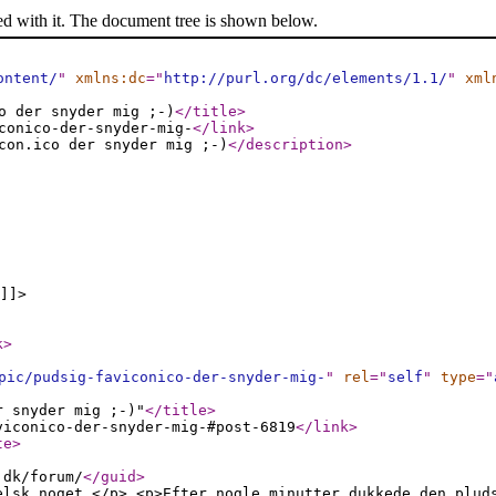
ed with it. The document tree is shown below.
ontent/
"
xmlns:dc
="
http://purl.org/dc/elements/1.1/
"
xml
o der snyder mig ;-)
</title
>
conico-der-snyder-mig-
</link
>
con.ico der snyder mig ;-)
</description
>
]]>
k
>
pic/pudsig-faviconico-der-snyder-mig-
"
rel
="
self
"
type
="
r snyder mig ;-)"
</title
>
viconico-der-snyder-mig-#post-6819
</link
>
te
>
.dk/forum/
</guid
>
elsk noget.</p> <p>Efter nogle minutter dukkede den plud