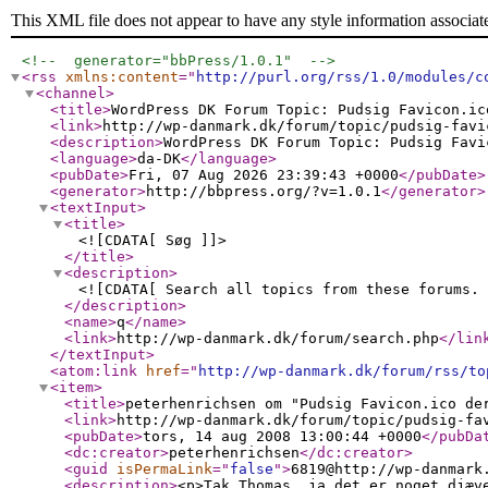
This XML file does not appear to have any style information associat
<!--  generator="bbPress/1.0.1"  -->
<rss
xmlns:content
="
http://purl.org/rss/1.0/modules/c
<channel
>
<title
>
WordPress DK Forum Topic: Pudsig Favicon.ic
<link
>
http://wp-danmark.dk/forum/topic/pudsig-favi
<description
>
WordPress DK Forum Topic: Pudsig Favi
<language
>
da-DK
</language
>
<pubDate
>
Fri, 07 Aug 2026 23:39:43 +0000
</pubDate
>
<generator
>
http://bbpress.org/?v=1.0.1
</generator
>
<textInput
>
<title
>
<![CDATA[ Søg ]]>
</title
>
<description
>
<![CDATA[ Search all topics from these forums. 
</description
>
<name
>
q
</name
>
<link
>
http://wp-danmark.dk/forum/search.php
</lin
</textInput
>
<atom:link
href
="
http://wp-danmark.dk/forum/rss/to
<item
>
<title
>
peterhenrichsen om "Pudsig Favicon.ico de
<link
>
http://wp-danmark.dk/forum/topic/pudsig-fa
<pubDate
>
tors, 14 aug 2008 13:00:44 +0000
</pubDa
<dc:creator
>
peterhenrichsen
</dc:creator
>
<guid
isPermaLink
="
false
"
>
6819@http://wp-danmark
<description
>
<p>Tak Thomas, ja det er noget djæv