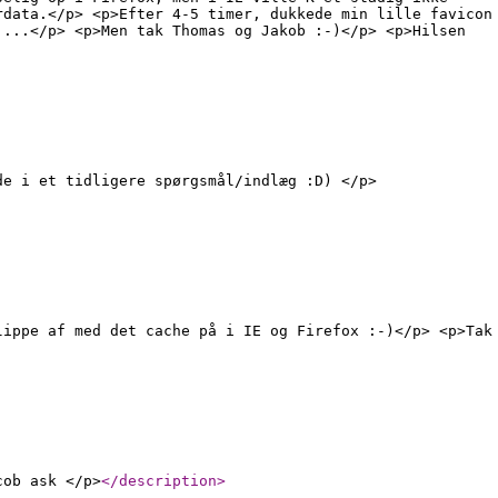
rdata.</p> <p>Efter 4-5 timer, dukkede min lille favicon
 ...</p> <p>Men tak Thomas og Jakob :-)</p> <p>Hilsen
de i et tidligere spørgsmål/indlæg :D) </p>
lippe af med det cache på i IE og Firefox :-)</p> <p>Tak
cob ask </p>
</description
>