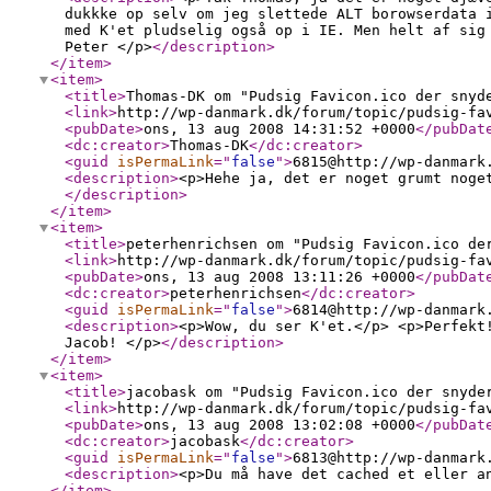
dukkke op selv om jeg slettede ALT borowserdata 
med K'et pludselig også op i IE. Men helt af sig
Peter </p>
</description
>
</item
>
<item
>
<title
>
Thomas-DK om "Pudsig Favicon.ico der snyd
<link
>
http://wp-danmark.dk/forum/topic/pudsig-fa
<pubDate
>
ons, 13 aug 2008 14:31:52 +0000
</pubDat
<dc:creator
>
Thomas-DK
</dc:creator
>
<guid
isPermaLink
="
false
"
>
6815@http://wp-danmark
<description
>
<p>Hehe ja, det er noget grumt noge
</description
>
</item
>
<item
>
<title
>
peterhenrichsen om "Pudsig Favicon.ico de
<link
>
http://wp-danmark.dk/forum/topic/pudsig-fa
<pubDate
>
ons, 13 aug 2008 13:11:26 +0000
</pubDat
<dc:creator
>
peterhenrichsen
</dc:creator
>
<guid
isPermaLink
="
false
"
>
6814@http://wp-danmark
<description
>
<p>Wow, du ser K'et.</p> <p>Perfekt
Jacob! </p>
</description
>
</item
>
<item
>
<title
>
jacobask om "Pudsig Favicon.ico der snyde
<link
>
http://wp-danmark.dk/forum/topic/pudsig-fa
<pubDate
>
ons, 13 aug 2008 13:02:08 +0000
</pubDat
<dc:creator
>
jacobask
</dc:creator
>
<guid
isPermaLink
="
false
"
>
6813@http://wp-danmark
<description
>
<p>Du må have det cached et eller a
</item
>