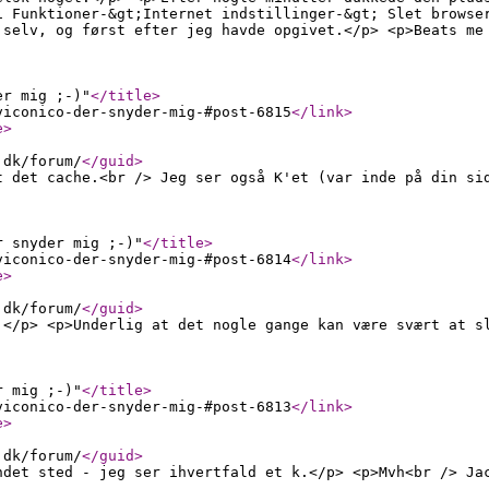
i Funktioner-&gt;Internet indstillinger-&gt; Slet browse
 selv, og først efter jeg havde opgivet.</p> <p>Beats me
er mig ;-)"
</title
>
viconico-der-snyder-mig-#post-6815
</link
>
e
>
.dk/forum/
</guid
>
t det cache.<br /> Jeg ser også K'et (var inde på din si
r snyder mig ;-)"
</title
>
viconico-der-snyder-mig-#post-6814
</link
>
e
>
.dk/forum/
</guid
>
!</p> <p>Underlig at det nogle gange kan være svært at s
r mig ;-)"
</title
>
viconico-der-snyder-mig-#post-6813
</link
>
e
>
.dk/forum/
</guid
>
ndet sted - jeg ser ihvertfald et k.</p> <p>Mvh<br /> Ja