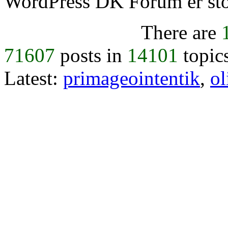
WordPress DK Forum er stol
There are
71607
posts in
14101
topic
Latest:
primageointentik
,
ol