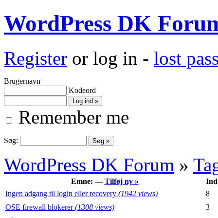
WordPress DK Foru
Register
or log in -
lost pa
Brugernavn
Kodeord
Remember me
Søg:
WordPress DK Forum
»
Ta
Emne: —
Tilføj ny »
Ind
Ingen adgang til login eller recovery
(1942 views)
8
OSE firewall blokerer
(1308 views)
3