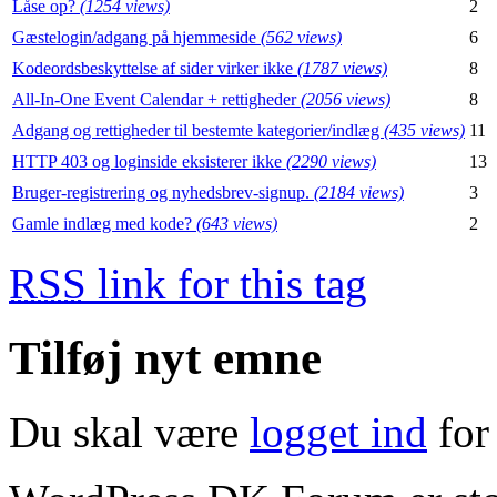
Låse op?
(1254 views)
2
Gæstelogin/adgang på hjemmeside
(562 views)
6
Kodeordsbeskyttelse af sider virker ikke
(1787 views)
8
All-In-One Event Calendar + rettigheder
(2056 views)
8
Adgang og rettigheder til bestemte kategorier/indlæg
(435 views)
11
HTTP 403 og loginside eksisterer ikke
(2290 views)
13
Bruger-registrering og nyhedsbrev-signup.
(2184 views)
3
Gamle indlæg med kode?
(643 views)
2
RSS
link for this tag
Tilføj nyt emne
Du skal være
logget ind
for 