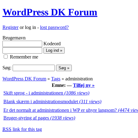
WordPress DK Forum
Register
or log in -
lost password?
Brugernavn
Kodeord
Remember me
Søg:
WordPress DK Forum
»
Tags
» administration
Emne: —
Tilføj ny »
Skift sprog - i administrationen
(1086 views)
Blank skærm i administrationsmodulet
(311 views)
Er det normalt at administrationen i WP er uhyre langsom?
(4474 vie
Bruger-styring af pages
(1938 views)
RSS
link for this tag