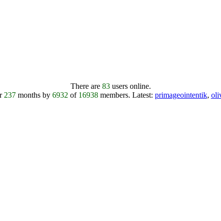
There are
83
users online.
er
237
months by
6932
of
16938
members.
Latest:
primageointentik
,
ol