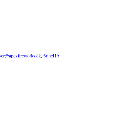
iver@apexfireworks.dk
,
SrineHA