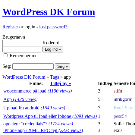
WordPress DK Forum
Register
or log in -
lost password?
Brugernavn
Kodeord
Remember me
Søg:
WordPress DK Forum
»
Tags
» app
Emne: —
Tilføj ny »
Indlæg
Seneste fo
woocommerce på ipad
(1190 views)
3
stffn
App
(1426 views)
5
ulrikgorm
Upload fra android
(1549 views)
7
René Skou
Wordpress App til Ipad eller Iphone
(1091 views)
1
pesc54
opdatere "credentials"?
(1724 views)
3
Sofie Tho
iPhone app / XML-RPC fejl
(2324 views)
3
exus