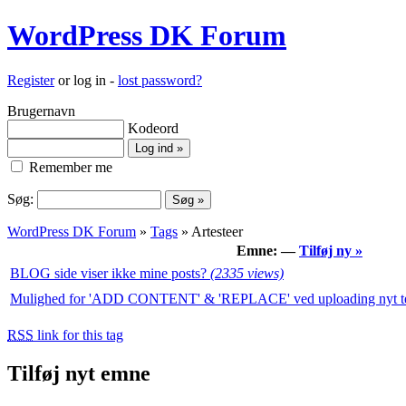
WordPress DK Forum
Register
or log in -
lost password?
Brugernavn
Kodeord
Remember me
Søg:
WordPress DK Forum
»
Tags
» Artesteer
Emne: —
Tilføj ny »
BLOG side viser ikke mine posts?
(2335 views)
Mulighed for 'ADD CONTENT' & 'REPLACE' ved uploading nyt t
RSS
link for this tag
Tilføj nyt emne