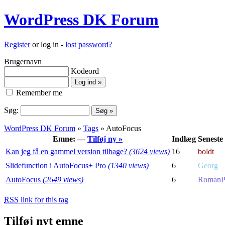
WordPress DK Forum
Register
or log in -
lost password?
Brugernavn
Kodeord
Remember me
Søg:
WordPress DK Forum
»
Tags
» AutoFocus
Emne: —
Tilføj ny »
Indlæg
Seneste 
Kan jeg få en gammel version tilbage?
(3624 views)
16
boldt
Slidefunction i AutoFocus+ Pro
(1340 views)
6
Georg
AutoFocus
(2649 views)
6
Roman
RSS
link for this tag
Tilføj nyt emne