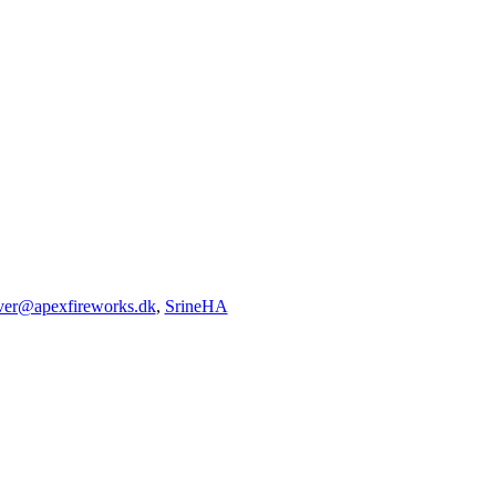
iver@apexfireworks.dk
,
SrineHA