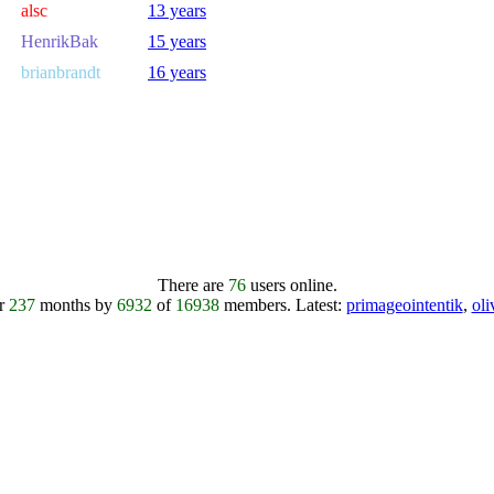
alsc
13 years
HenrikBak
15 years
brianbrandt
16 years
There are
76
users online.
er
237
months by
6932
of
16938
members.
Latest:
primageointentik
,
ol