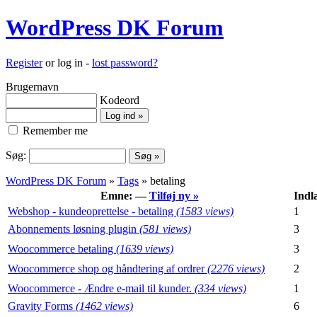
WordPress DK Forum
Register
or log in -
lost password?
Brugernavn
Kodeord
Remember me
Søg:
WordPress DK Forum
»
Tags
» betaling
Emne: —
Tilføj ny »
Indl
Webshop - kundeoprettelse - betaling
(1583 views)
1
Abonnements løsning plugin
(581 views)
3
Woocommerce betaling
(1639 views)
3
Woocommerce shop og håndtering af ordrer
(2276 views)
2
Woocommerce - Ændre e-mail til kunder.
(334 views)
1
Gravity Forms
(1462 views)
6