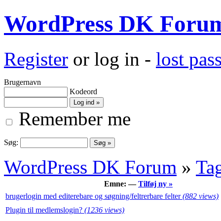
WordPress DK Foru
Register
or log in -
lost pa
Brugernavn
Kodeord
Remember me
Søg:
WordPress DK Forum
»
Ta
Emne: —
Tilføj ny »
brugerlogin med editerebare og søgning/feltrerbare felter
(882 views)
Plugin til medlemslogin?
(1236 views)