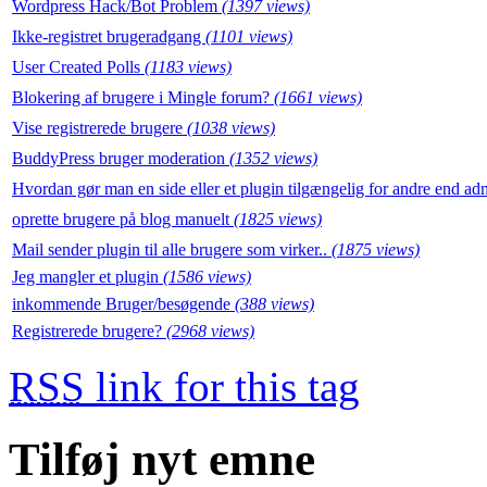
Wordpress Hack/Bot Problem
(1397 views)
Ikke-registret brugeradgang
(1101 views)
User Created Polls
(1183 views)
Blokering af brugere i Mingle forum?
(1661 views)
Vise registrerede brugere
(1038 views)
BuddyPress bruger moderation
(1352 views)
Hvordan gør man en side eller et plugin tilgængelig for andre end a
oprette brugere på blog manuelt
(1825 views)
Mail sender plugin til alle brugere som virker..
(1875 views)
Jeg mangler et plugin
(1586 views)
inkommende Bruger/besøgende
(388 views)
Registrerede brugere?
(2968 views)
RSS
link for this tag
Tilføj nyt emne